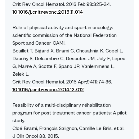
Crit Rev Oncol Hematol. 2016 Feb;98:325-34.
10.1016/j.critrevonc.2015.11.014
Role of physical activity and sport in oncology:
scientific commission of the National Federation
Sport and Cancer CAMI.
Bouillet T, Bigard X, Brami C, Chouahnia K, Copel L,
Dauchy S, Delcambre C, Descotes JM, Joly F, Lepeu
G, Marre A, Scotte F, Spano JP, Vanlemmens L,
Zelek L.
Crit Rev Oncol Hematol. 2015 Apr;94(1):74-86.
10.1016/j.critrevonc.2014.12.012
Feasibility of a multi-disciplinary réhabilitation
program for post treatment cancer patients: A pilot
study.
Cloé Brami, François Salignon, Camille Le Bris, et al.
J Clin Oncol 33, 2015.